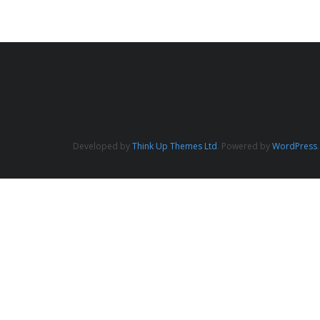
Developed by
Think Up Themes Ltd
. Powered by
WordPress
.