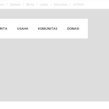
kan
Dakwah
Berita
Usaha
Komunitas
DONASI
RITA
USAHA
KOMUNITAS
DONASI