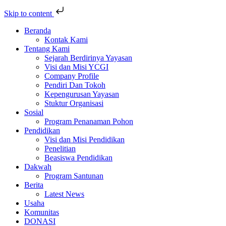
Skip to content
Skip
Beranda
to
Kontak Kami
content
Tentang Kami
Sejarah Berdirinya Yayasan
Visi dan Misi YCGI
Company Profile
Pendiri Dan Tokoh
Kepengurusan Yayasan
Stuktur Organisasi
Sosial
Program Penanaman Pohon
Pendidikan
Visi dan Misi Pendidikan
Penelitian
Beasiswa Pendidikan
Dakwah
Program Santunan
Berita
Latest News
Usaha
Komunitas
DONASI